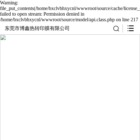
Warning:
file_put_contents(/home/bxclvbhxycnl/wwwroot/source/cache/license_
failed to open stream: Permission denied in
/home/bxclvbhxycnl/wwwroot/source/model/api.class.php on line 217
东莞市博鑫热转印膜有限公司