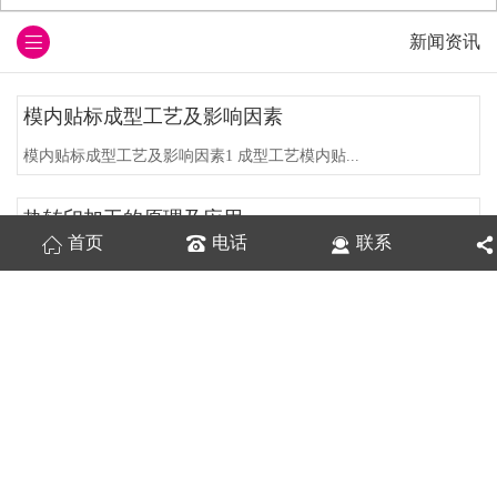
新闻资讯
模内贴标成型工艺及影响因素
模内贴标成型工艺及影响因素1 成型工艺模内贴...
热转印加工的原理及应用
首页
电话
联系
热转印加工是经过一次加热热转印膜，将热转印上...
热转印膜的几种特殊检验方法，不看不...
随着经济的快速开展，人们关于印刷品的需求日益...
在物品上该怎样印制热转印花膜的印制...
我们都知道，产品通过热转印花膜后会提升产品的...